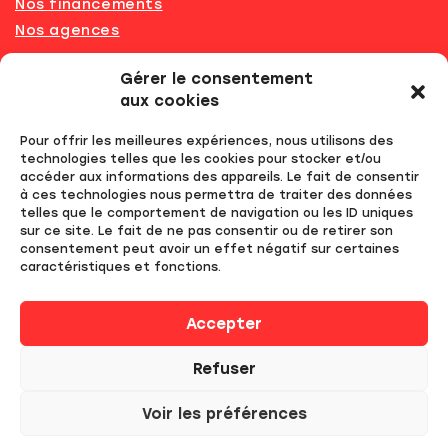
Nos financements
Nos agences
Recrutement
Gérer le consentement
Résultats du permis
aux cookies
Achat de code en ligne
Pour offrir les meilleures expériences, nous utilisons des
Labélisation
technologies telles que les cookies pour stocker et/ou
FAQ
accéder aux informations des appareils. Le fait de consentir
à ces technologies nous permettra de traiter des données
telles que le comportement de navigation ou les ID uniques
Mentions légales
sur ce site. Le fait de ne pas consentir ou de retirer son
RGPD
consentement peut avoir un effet négatif sur certaines
caractéristiques et fonctions.
Politique de cookies (UE)
Accepter
Refuser
©2023 Easy auto-école | Site réalisé par
Voir les préférences