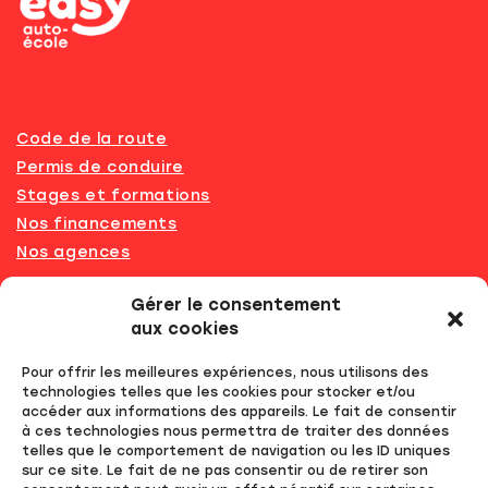
Code de la route
Permis de conduire
Stages et formations
Nos financements
Nos agences
Recrutement
Gérer le consentement
Résultats du permis
aux cookies
Achat de code en ligne
Pour offrir les meilleures expériences, nous utilisons des
Labélisation
technologies telles que les cookies pour stocker et/ou
FAQ
accéder aux informations des appareils. Le fait de consentir
à ces technologies nous permettra de traiter des données
telles que le comportement de navigation ou les ID uniques
Mentions légales
sur ce site. Le fait de ne pas consentir ou de retirer son
RGPD