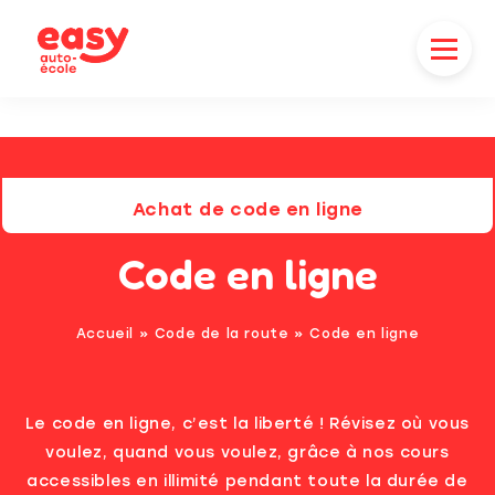
Achat de code en ligne
Code en ligne
Accueil
»
Code de la route
»
Code en ligne
Le code en ligne, c’est la liberté ! Révisez où vous
voulez, quand vous voulez, grâce à nos cours
accessibles en illimité pendant toute la durée de